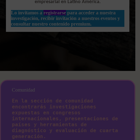
empresarial en Latino América.
Lo invitamos a
registrarse
para acceder a nuestra
investigación, recibir invitación a nuestros eventos y
consultar nuestro contenido premium.
Comunidad
En la sección de comunidad
encontrarás investigaciones
expuestas en congresos
internacionales, presentaciones de
países y herramientas de
diagnóstico y evaluación de cuarta
generación.