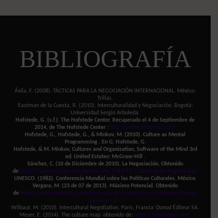
BIBLIOGRAFÍA
Ávila, F. (2008). TÁCTICAS PARA LA NEGOCIACIÓN INTERNACIONAL. México:
Trillas.
Eastman de la Cuesta, R. (2010). Interculturalidad y Negociación. Bogotá:
Universidad Sergio Arboleda.
Hofstede, G. (s.f.). The Hofstede Center. Recuperado el 4 de Septiembre de
2014, de The Hofstede Center :
http://geert-hofstede.com/
Hofstede, G., Hofstede, G., & Minkov, M. (2010). Culture as Mental
Programming . En G. Hofstede, G.
Hofstede, & M. Minkov, Cultures and Organization, Software of the Mind 3rd
ed. United Estates: McGraw-Hill .
Sánchez, C. (10 de Diciembre de 2010). La Negociación. Obtenido
de
https://lanegociacion.wordpress.com/2010/12/10/estilos-de-negociacion/
UNESCO. (1982). Conferencia Mundial sobre las Políticas Culturales. México.
Vergara, M. (23 de 07 de 2013). Máximo Potencial. Obtenido
de
http://maximopotencial.com/tecnicas-de-negociacion-la-importancia-del-
ganar-ganar/
Wilbaut, M. (2010). Intercultural Negotiation. París, Francia: Dunod Éditeur SA.
Meyer, E. (2014). The culture map. obtenido de:
https://erinmeyer.com/